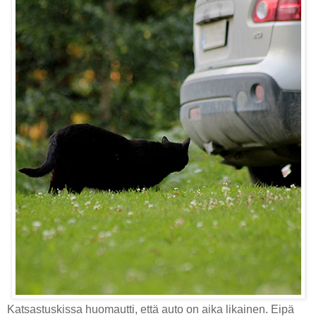
Katsastuskissa huomautti, että auto on aika likainen. Eipä