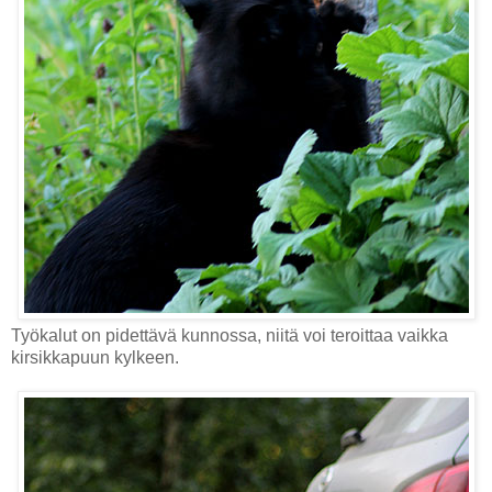
Työkalut on pidettävä kunnossa, niitä voi teroittaa vaikka
kirsikkapuun kylkeen.