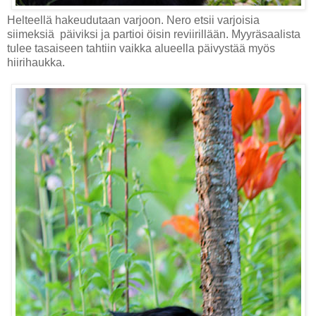
Helteellä hakeudutaan varjoon. Nero etsii varjoisia
siimeksiä päiviksi ja partioi öisin reviirillään. Myyräsaalista
tulee tasaiseen tahtiin vaikka alueella päivystää myös
hiirihaukka.